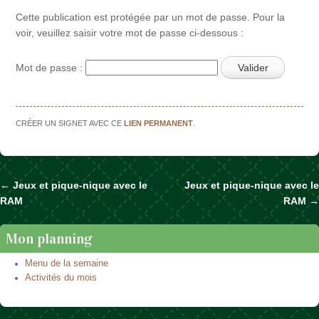
Cette publication est protégée par un mot de passe. Pour la
voir, veuillez saisir votre mot de passe ci-dessous :
Mot de passe :
CRÉER UN SIGNET AVEC CE
LIEN PERMANENT
.
←
Jeux et pique-nique avec le
Jeux et pique-nique avec le
Naviguer dans les articles
RAM
RAM
→
Mon planning
Menu de la semaine
Activités du mois