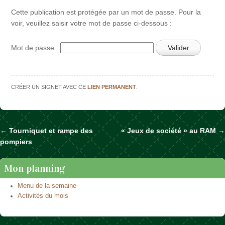
Cette publication est protégée par un mot de passe. Pour la
voir, veuillez saisir votre mot de passe ci-dessous :
Mot de passe :
CRÉER UN SIGNET AVEC CE
LIEN PERMANENT
.
←
Tourniquet et rampe des
« Jeux de société » au RAM
→
Naviguer dans les articles
pompiers
Mon planning
Menu de la semaine
Activités du mois