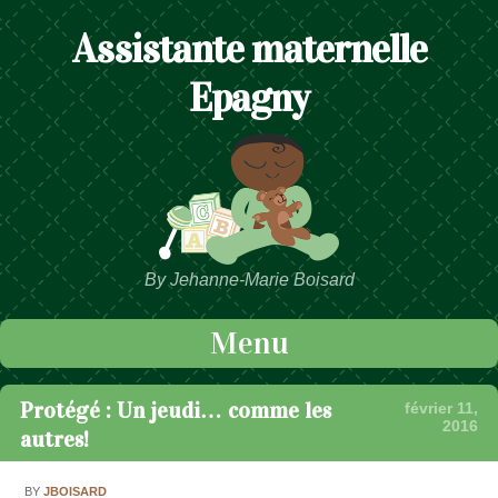
Assistante maternelle
Epagny
By Jehanne-Marie Boisard
Menu
Passer au contenu
Protégé : Un jeudi… comme les
février 11,
2016
autres!
BY
JBOISARD