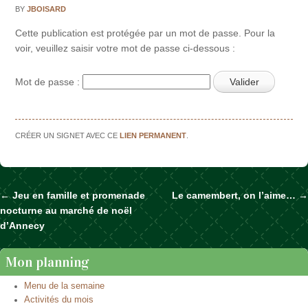
BY
JBOISARD
Cette publication est protégée par un mot de passe. Pour la
voir, veuillez saisir votre mot de passe ci-dessous :
Mot de passe :
CRÉER UN SIGNET AVEC CE
LIEN PERMANENT
.
←
Jeu en famille et promenade
Le camembert, on l’aime…
→
Naviguer dans les articles
nocturne au marché de noël
d’Annecy
Mon planning
Menu de la semaine
Activités du mois