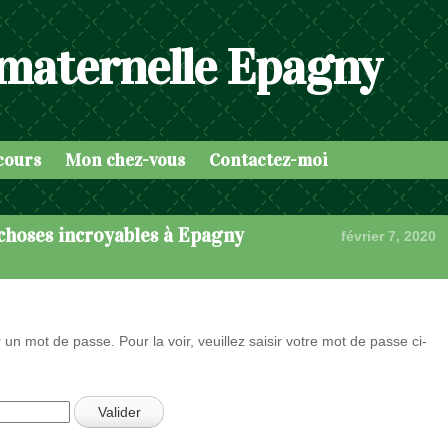
 maternelle Epagny
cours
Mon chez-vous
Contactez-moi
 choses incroyables à Epagny
février 7, 2020
 un mot de passe. Pour la voir, veuillez saisir votre mot de passe ci-