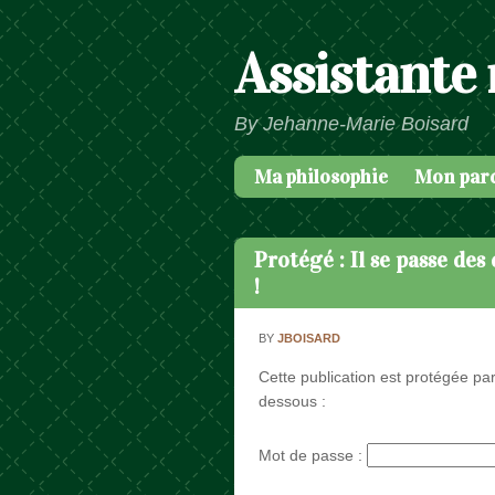
Assistante
By Jehanne-Marie Boisard
Ma philosophie
Mon par
Passer au contenu
Menu
Protégé : Il se passe des
!
BY
JBOISARD
Cette publication est protégée par
dessous :
Mot de passe :