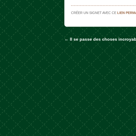
CRÉER UN SIGNET AVEC CE
LIEN PER
←
Il se passe des choses incroyab
Naviguer dans les a