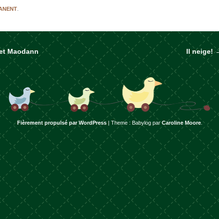
MANENT
.
 et Maodann
Il neige!
rticles
Fièrement propulsé par WordPress
|
Theme : Babylog par
Caroline Moore
.