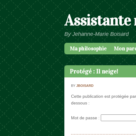
Assistante
By Jehanne-Marie Boisard
Ma philosophie
Mon par
Passer au contenu
Menu
Protégé : Il neige!
BY
JBOISARD
Cette publication est protégée par
dessous :
Mot de passe :