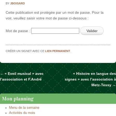
BY
JBOISARD
Cette publication est protégée par un mot de passe. Pour la
voir, veuillez saisir votre mot de passe ci-dessous :
Mot de passe :
CRÉER UN SIGNET AVEC CE
LIEN PERMANENT
.
←
« Eveil musical » avec
« Histoire en langue des
Naviguer dans les articles
l’association et F.André
signes » avec l’association à
Metz-Tessy
→
Mon planning
Menu de la semaine
Activités du mois