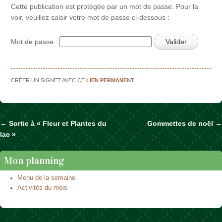
Cette publication est protégée par un mot de passe. Pour la
voir, veuillez saisir votre mot de passe ci-dessous :
Mot de passe :
CRÉER UN SIGNET AVEC CE
LIEN PERMANENT
.
←
Sortie à « Fleur et Plantes du
Gommettes de noël
→
Naviguer dans les articles
lac »
Mon planning
Menu de la semaine
Activités du mois