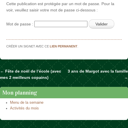
Cette publication est protégée par un mot de passe. Pour la
voir, veuillez saisir votre mot de passe ci-dessous :
Mot de passe :
CRÉER UN SIGNET AVEC CE
LIEN PERMANENT
.
←
Fête de noël de l’école (avec
3 ans de Margot avec la famille
Naviguer dans les articles
mes 2 meilleurs copains)
→
Mon planning
Menu de la semaine
Activités du mois