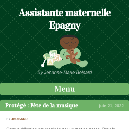
Assistante maternelle
Epagny
By Jehanne-Marie Boisard
Menu
Passer au contenu
Protégé : Fête de la musique
juin 21, 2022
BY
JBOISARD
Cette publication est protégée par un mot de passe. Pour la