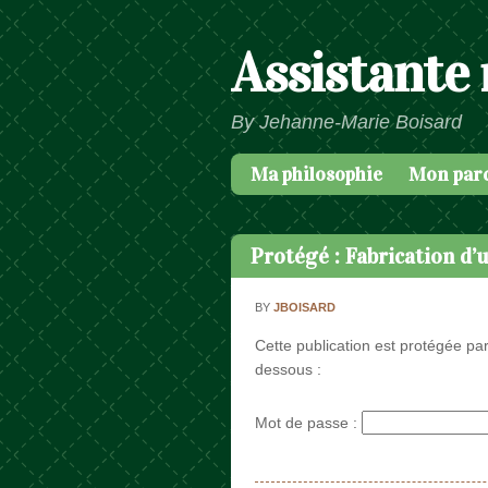
Assistante
By Jehanne-Marie Boisard
Ma philosophie
Mon par
Passer au contenu
Menu
Protégé : Fabrication d’
BY
JBOISARD
Cette publication est protégée par
dessous :
Mot de passe :