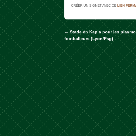
CRÉER UN SIGNET AVEC CE
LIEN PER
←
Stade en Kapla pour les playmo
Naviguer dans les a
footballeurs (Lyon/Psg)