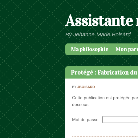
Assistante
By Jehanne-Marie Boisard
Ma philosophie
Mon par
Passer au contenu
Menu
Protégé : Fabrication du 
BY
JBOISARD
Cette publication est protégée par
dessous :
Mot de passe :