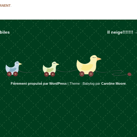
MANENT
.
biles
Il neige!!!!!!!
rticles
Fièrement propulsé par WordPress
|
Theme : Babylog par
Caroline Moore
.