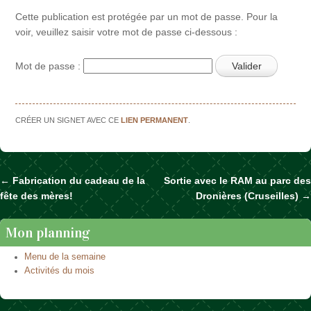
Cette publication est protégée par un mot de passe. Pour la
voir, veuillez saisir votre mot de passe ci-dessous :
Mot de passe :
CRÉER UN SIGNET AVEC CE
LIEN PERMANENT
.
←
Fabrication du cadeau de la
Sortie avec le RAM au parc des
Naviguer dans les articles
fête des mères!
Dronières (Cruseilles)
→
Mon planning
Menu de la semaine
Activités du mois