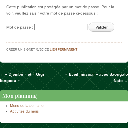
Cette publication est protégée par un mot de passe. Pour la
voir, veuillez saisir votre mot de passe ci-dessous :
Mot de passe :
CRÉER UN SIGNET AVEC CE
LIEN PERMANENT
.
←
« Djembé » et « Gigi
« Eveil musical » avec Saougalo
Naviguer dans les articles
longcou »
Nato
→
Mon planning
Menu de la semaine
Activités du mois