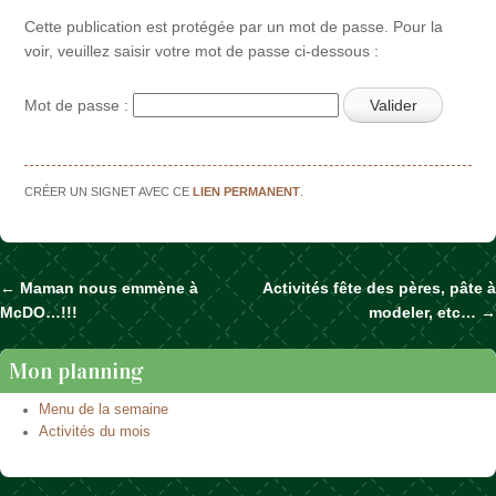
Cette publication est protégée par un mot de passe. Pour la
voir, veuillez saisir votre mot de passe ci-dessous :
Mot de passe :
CRÉER UN SIGNET AVEC CE
LIEN PERMANENT
.
←
Maman nous emmène à
Activités fête des pères, pâte à
Naviguer dans les articles
McDO…!!!
modeler, etc…
→
Mon planning
Menu de la semaine
Activités du mois