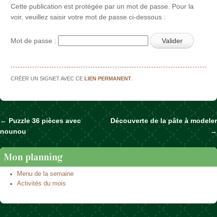
Cette publication est protégée par un mot de passe. Pour la
voir, veuillez saisir votre mot de passe ci-dessous :
Mot de passe :
CRÉER UN SIGNET AVEC CE
LIEN PERMANENT
.
←
Puzzle 36 pièces avec
Découverte de la pâte à modeler
Naviguer dans les articles
nounou
→
Mon planning
Menu de la semaine
Activités du mois