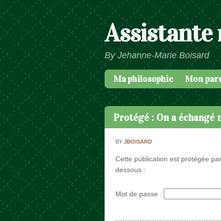
Assistante
By Jehanne-Marie Boisard
Ma philosophie
Mon par
Passer au contenu
Menu
Protégé : On a échangé 
BY
JBOISARD
Cette publication est protégée par
dessous :
Mot de passe :