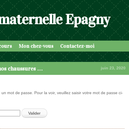
 maternelle Epagny
cours
Mon chez-vous
Contactez-moi
nos chaussures …
juin 23, 2020
 un mot de passe. Pour la voir, veuillez saisir votre mot de passe ci-