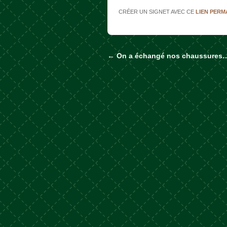
CRÉER UN SIGNET AVEC CE
LIEN PER
←
On a échangé nos chaussures
Naviguer dans les a