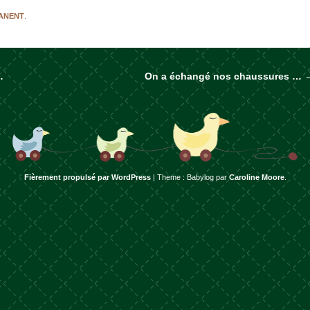
MANENT
.
…
On a échangé nos chaussures …
rticles
Fièrement propulsé par WordPress
|
Theme : Babylog par
Caroline Moore
.