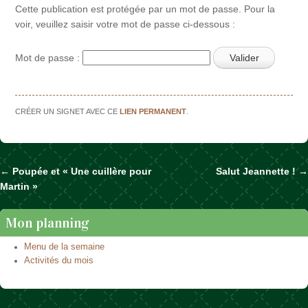
Cette publication est protégée par un mot de passe. Pour la
voir, veuillez saisir votre mot de passe ci-dessous :
Mot de passe :
CRÉER UN SIGNET AVEC CE
LIEN PERMANENT
.
←
Poupée et « Une cuillère pour
Salut Jeannette !
→
Naviguer dans les articles
Martin »
Mon planning
Menu de la semaine
Activités du mois