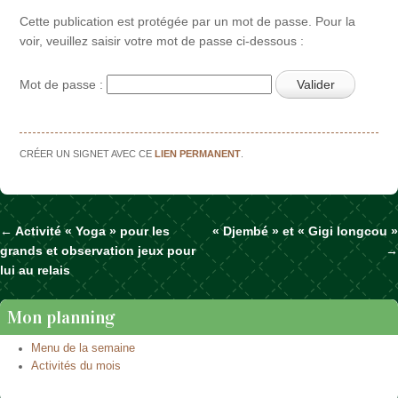
Cette publication est protégée par un mot de passe. Pour la
voir, veuillez saisir votre mot de passe ci-dessous :
Mot de passe :
CRÉER UN SIGNET AVEC CE
LIEN PERMANENT
.
←
Activité « Yoga » pour les
« Djembé » et « Gigi longcou »
Naviguer dans les articles
grands et observation jeux pour
→
lui au relais
Mon planning
Menu de la semaine
Activités du mois