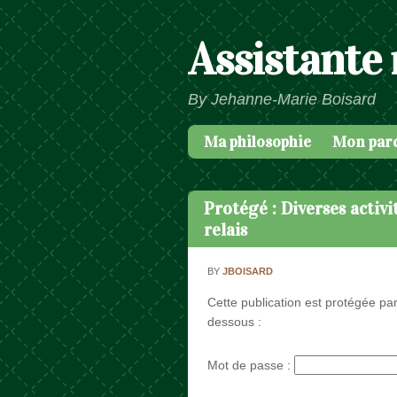
Assistante
By Jehanne-Marie Boisard
Ma philosophie
Mon par
Passer au contenu
Menu
Protégé : Diverses activ
relais
BY
JBOISARD
Cette publication est protégée par
dessous :
Mot de passe :