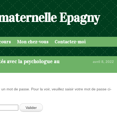
 maternelle Epagny
cours
Mon chez-vous
Contactez-moi
ités avec la psychologue au
avril 8, 2022
 un mot de passe. Pour la voir, veuillez saisir votre mot de passe ci-