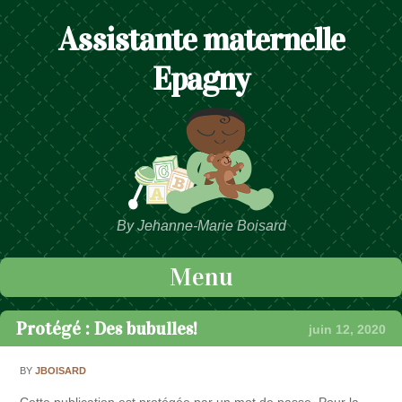
Assistante maternelle
Epagny
By Jehanne-Marie Boisard
Menu
Passer au contenu
Protégé : Des bubulles!
juin 12, 2020
BY
JBOISARD
Cette publication est protégée par un mot de passe. Pour la