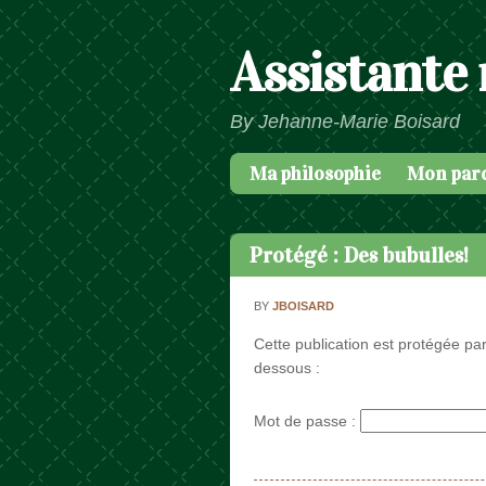
Assistante
By Jehanne-Marie Boisard
Ma philosophie
Mon par
Passer au contenu
Menu
Protégé : Des bubulles!
BY
JBOISARD
Cette publication est protégée par
dessous :
Mot de passe :