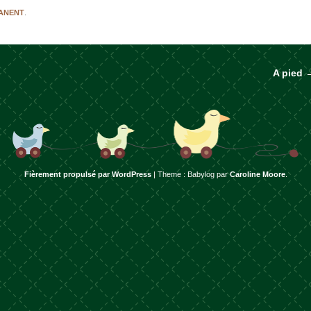
MANENT
.
A pied
rticles
Fièrement propulsé par WordPress
|
Theme : Babylog par
Caroline Moore
.