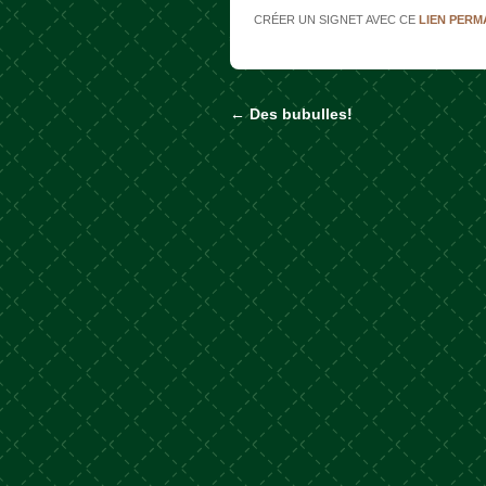
CRÉER UN SIGNET AVEC CE
LIEN PER
←
Des bubulles!
Naviguer dans les a