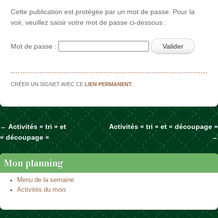
Cette publication est protégée par un mot de passe. Pour la
voir, veuillez saisir votre mot de passe ci-dessous :
Mot de passe :
CRÉER UN SIGNET AVEC CE
LIEN PERMANENT
.
←
Activités « tri » et
Activités « tri » et « découpage »
Naviguer dans les articles
« découpage »
→
Mon planning
Menu de la semaine
Activités du mois