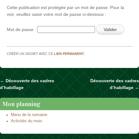
Cette publication est protégée par un mot de passe. Pour la
voir, veuillez saisir votre mot de passe ci-dessous :
Mot de passe :
CRÉER UN SIGNET AVEC CE
LIEN PERMANENT
.
←
Découverte des cadres
Découverte des cadres
Naviguer dans les articles
d’habillage
d’habillage
→
Mon planning
Menu de la semaine
Activités du mois