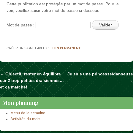
Cette publication est protégée par un mot de passe. Pour la
voir, veuillez saisir votre mot de passe ci-dessous :
Mot de passe :
CRÉER UN SIGNET AVEC CE
LIEN PERMANENT
.
←
Objectif: rester en équilibre
Je suis une princesse/danseuse
Naviguer dans les articles
sur 2 trop petites draisiennes…
→
et ça marche!
Mon planning
Menu de la semaine
Activités du mois