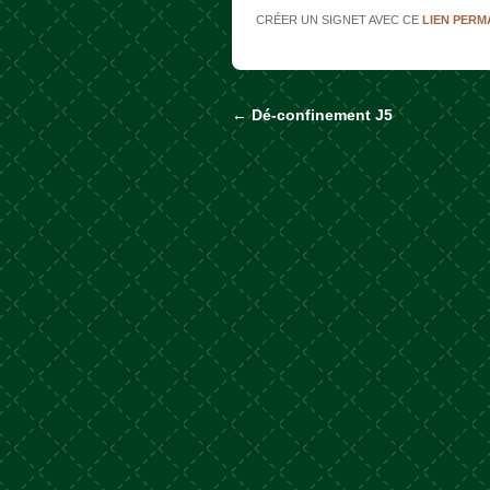
CRÉER UN SIGNET AVEC CE
LIEN PER
←
Dé-confinement J5
Naviguer dans les a