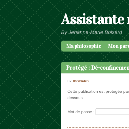
Assistante
By Jehanne-Marie Boisard
Ma philosophie
Mon par
Passer au contenu
Menu
Protégé : Dé-confinemen
BY
JBOISARD
Cette publication est protégée par
dessous :
Mot de passe :