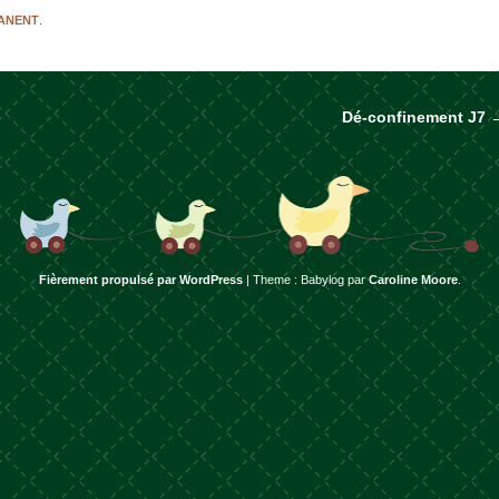
MANENT
.
Dé-confinement J7
rticles
Fièrement propulsé par WordPress
|
Theme : Babylog par
Caroline Moore
.