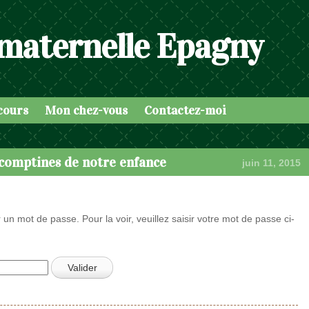
 maternelle Epagny
cours
Mon chez-vous
Contactez-moi
 comptines de notre enfance
juin 11, 2015
 un mot de passe. Pour la voir, veuillez saisir votre mot de passe ci-