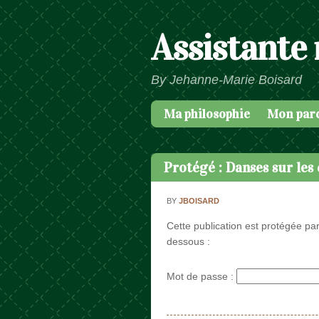
Assistante
By Jehanne-Marie Boisard
Ma philosophie
Mon par
Passer au contenu
Menu
Protégé : Danses sur les
BY
JBOISARD
Cette publication est protégée par
dessous :
Mot de passe :