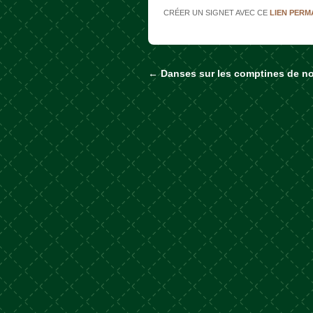
CRÉER UN SIGNET AVEC CE
LIEN PER
←
Danses sur les comptines de no
Naviguer dans les a