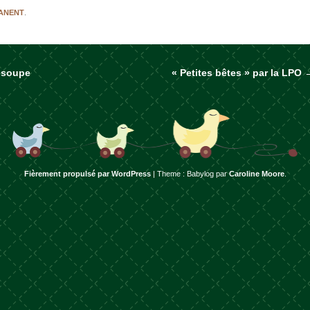
MANENT
.
a soupe
« Petites bêtes » par la LPO
rticles
Fièrement propulsé par WordPress
|
Theme : Babylog par
Caroline Moore
.