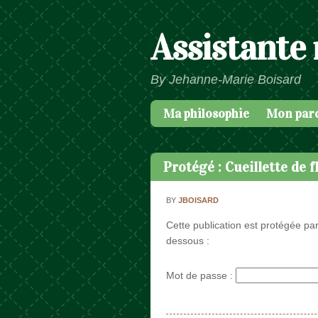
Assistante
By Jehanne-Marie Boisard
Ma philosophie
Mon par
Passer au contenu
Menu
Protégé : Cueillette de f
BY
JBOISARD
Cette publication est protégée par
dessous :
Mot de passe :