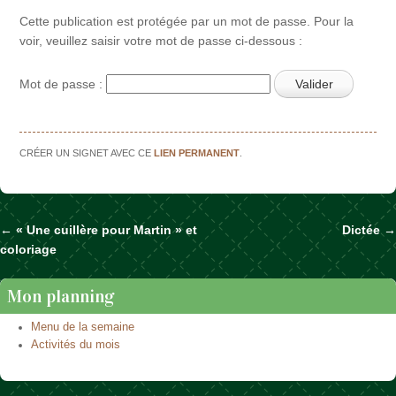
Cette publication est protégée par un mot de passe. Pour la
voir, veuillez saisir votre mot de passe ci-dessous :
Mot de passe :
CRÉER UN SIGNET AVEC CE
LIEN PERMANENT
.
←
« Une cuillère pour Martin » et
Dictée
→
Naviguer dans les articles
coloriage
Mon planning
Menu de la semaine
Activités du mois