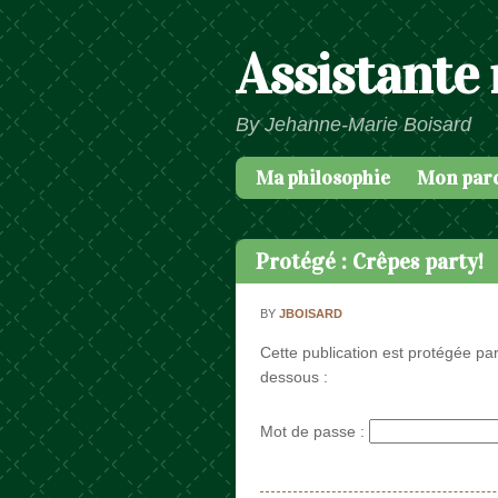
Assistante
By Jehanne-Marie Boisard
Ma philosophie
Mon par
Passer au contenu
Menu
Protégé : Crêpes party!
BY
JBOISARD
Cette publication est protégée par
dessous :
Mot de passe :