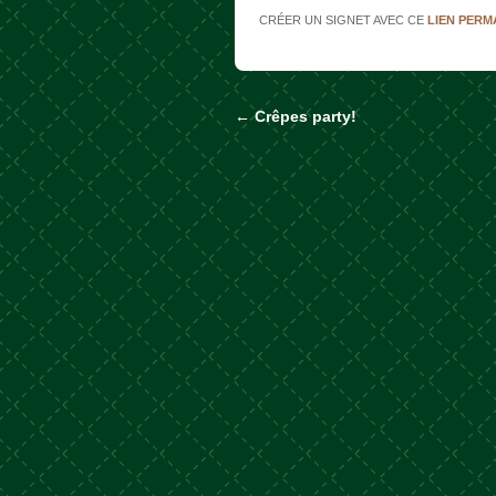
CRÉER UN SIGNET AVEC CE
LIEN PER
←
Crêpes party!
Naviguer dans les a