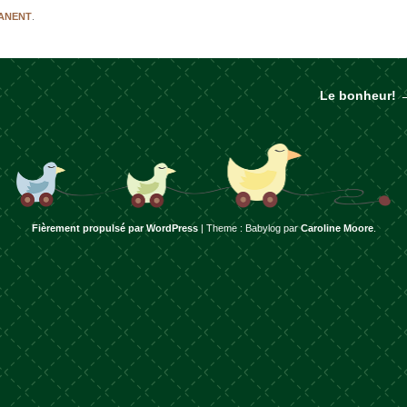
MANENT
.
Le bonheur!
rticles
Fièrement propulsé par WordPress
|
Theme : Babylog par
Caroline Moore
.