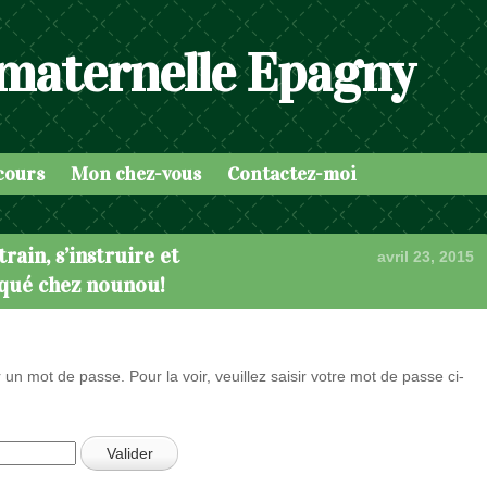
 maternelle Epagny
cours
Mon chez-vous
Contactez-moi
rain, s’instruire et
avril 23, 2015
iqué chez nounou!
 un mot de passe. Pour la voir, veuillez saisir votre mot de passe ci-