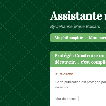
Assistante
By Jehanne-Marie Boisard
Ma philosophie
Mon par
Passer au contenu
Menu
Protégé : Construire un t
découvrir… c’est compl
BY
JBOISARD
Cette publication est protégée par
dessous :
Mot de passe :