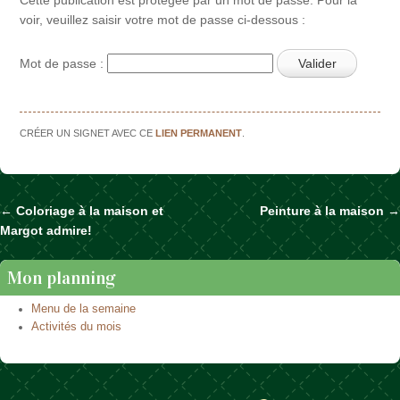
voir, veuillez saisir votre mot de passe ci-dessous :
Mot de passe :
CRÉER UN SIGNET AVEC CE
LIEN PERMANENT
.
←
Coloriage à la maison et
Peinture à la maison
→
Naviguer dans les articles
Margot admire!
Mon planning
Menu de la semaine
Activités du mois