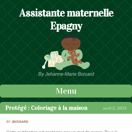
Assistante maternelle
Epagny
By Jehanne-Marie Boisard
Menu
Passer au contenu
Protégé : Coloriage à la maison
avril 2, 2015
BY
JBOISARD
Cette publication est protégée par un mot de passe. Pour la