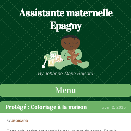
Assistante maternelle
Epagny
By Jehanne-Marie Boisard
Menu
Passer au contenu
Protégé : Coloriage à la maison
avril 2, 2015
BY
JBOISARD
Cette publication est protégée par un mot de passe. Pour la