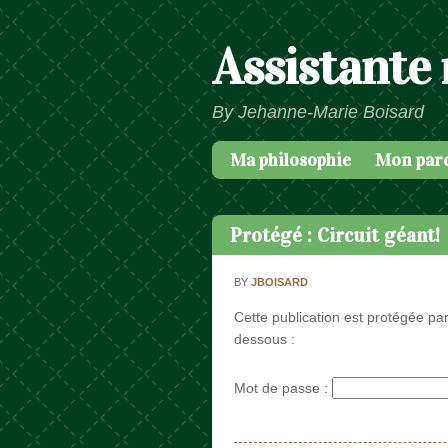
Assistante
By Jehanne-Marie Boisard
Ma philosophie
Mon par
Passer au contenu
Menu
Protégé : Circuit géant!
BY
JBOISARD
Cette publication est protégée par
dessous :
Mot de passe :