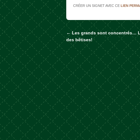
CRÉER UN SIGNET AVEC CE
LIEN PER
←
Les grands sont concentrés… Le
Naviguer dans les a
des bêtises!