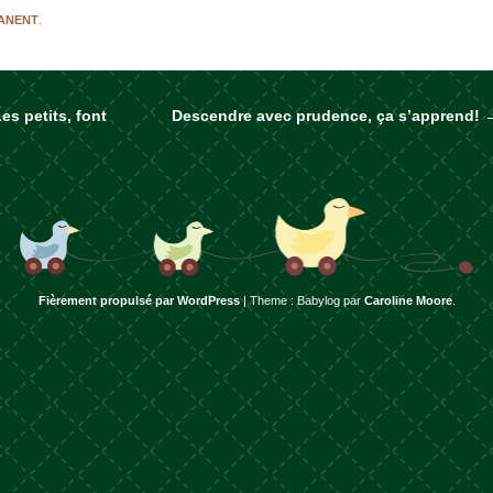
MANENT
.
s petits, font
Descendre avec prudence, ça s’apprend!
rticles
Fièrement propulsé par WordPress
|
Theme : Babylog par
Caroline Moore
.