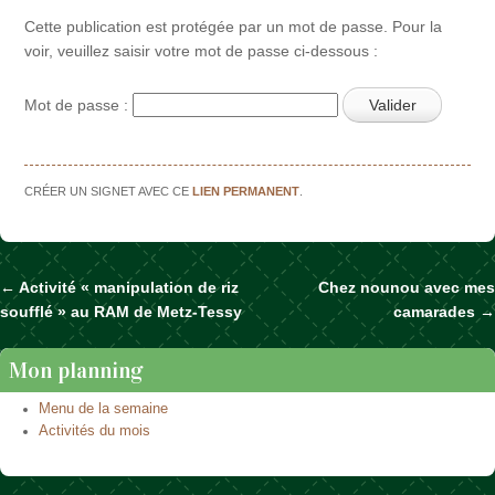
Cette publication est protégée par un mot de passe. Pour la
voir, veuillez saisir votre mot de passe ci-dessous :
Mot de passe :
CRÉER UN SIGNET AVEC CE
LIEN PERMANENT
.
←
Activité « manipulation de riz
Chez nounou avec mes
Naviguer dans les articles
soufflé » au RAM de Metz-Tessy
camarades
→
Mon planning
Menu de la semaine
Activités du mois