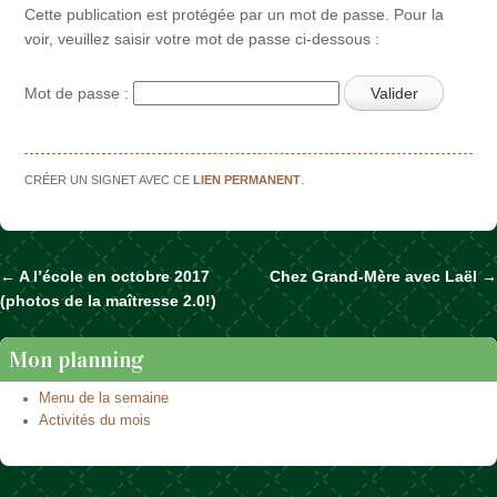
Cette publication est protégée par un mot de passe. Pour la
voir, veuillez saisir votre mot de passe ci-dessous :
Mot de passe :
CRÉER UN SIGNET AVEC CE
LIEN PERMANENT
.
←
A l’école en octobre 2017
Chez Grand-Mère avec Laël
→
Naviguer dans les articles
(photos de la maîtresse 2.0!)
Mon planning
Menu de la semaine
Activités du mois