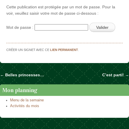
Cette publication est protégée par un mot de passe. Pour la
voir, veuillez saisir votre mot de passe ci-dessous :
Mot de passe :
CRÉER UN SIGNET AVEC CE
LIEN PERMANENT
.
←
Belles princesses…
C’est parti!
→
Naviguer dans les articles
Mon planning
Menu de la semaine
Activités du mois