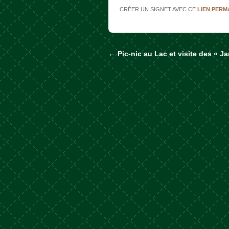
CRÉER UN SIGNET AVEC CE
LIEN PER
←
Pic-nic au Lac et visite des « Ja
Naviguer dans les a