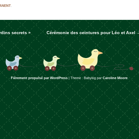
MANENT
.
rdins secrets »
Cérémonie des ceintures pour Léo et Axel
rticles
Fièrement propulsé par WordPress
|
Theme : Babylog par
Caroline Moore
.