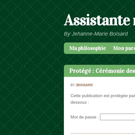
Assistante
By Jehanne-Marie Boisard
Ma philosophie
Mon par
Passer au contenu
Menu
Protégé : Cérémonie des
BY
JBOISARD
Cette publication est protégée par
dessous :
Mot de passe :