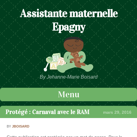
Assistante maternelle
Epagny
By Jehanne-Marie Boisard
Menu
Passer au contenu
Protégé : Carnaval avec le RAM
mars 29, 2016
BY
JBOISARD
Cette publication est protégée par un mot de passe. Pour la