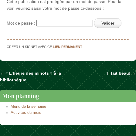
Cette publication est protégée par un mot de passe. Pour la
voir, veuillez saisir votre mot de passe ci-dessous :
Mot de passe :
CRÉER UN SIGNET AVEC CE
LIEN PERMANENT
.
←
« L’heure des minots » à la
Il fait beau!
→
Naviguer dans les articles
bibliothèque
Mon planning
Menu de la semaine
Activités du mois