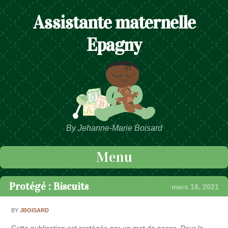
Assistante maternelle
Epagny
By Jehanne-Marie Boisard
Menu
Passer au contenu
Protégé : Biscuits
mars 18, 2021
BY
JBOISARD
Cette publication est protégée par un mot de passe. Pour la