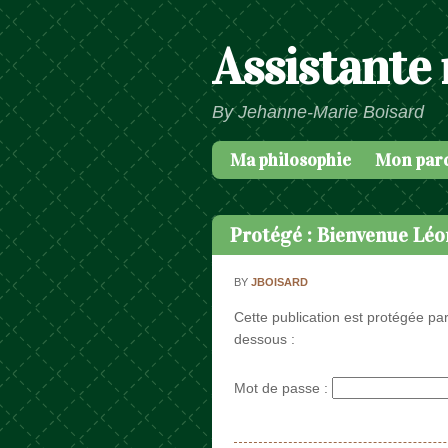
Assistante
By Jehanne-Marie Boisard
Ma philosophie
Mon par
Passer au contenu
Menu
Protégé : Bienvenue Léo
BY
JBOISARD
Cette publication est protégée par
dessous :
Mot de passe :