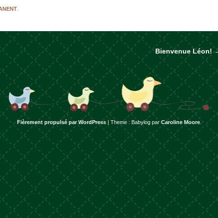
MANENT
.
Bienvenue Léon!
rticles
Fièrement propulsé par WordPress
|
Theme : Babylog par
Caroline Moore
.