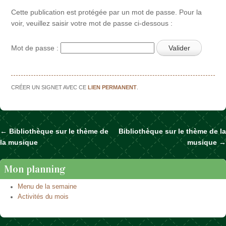
Cette publication est protégée par un mot de passe. Pour la
voir, veuillez saisir votre mot de passe ci-dessous :
Mot de passe :
CRÉER UN SIGNET AVEC CE
LIEN PERMANENT
.
←
Bibliothèque sur le thème de
Bibliothèque sur le thème de la
Naviguer dans les articles
la musique
musique
→
Mon planning
Menu de la semaine
Activités du mois