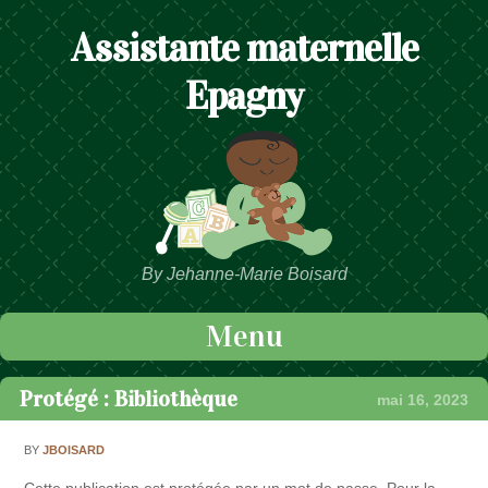
Assistante maternelle
Epagny
By Jehanne-Marie Boisard
Menu
Passer au contenu
Protégé : Bibliothèque
mai 16, 2023
BY
JBOISARD
Cette publication est protégée par un mot de passe. Pour la