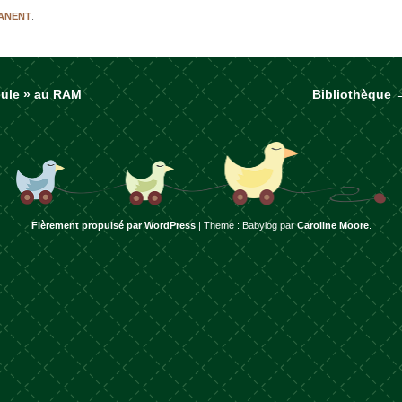
MANENT
.
oule » au RAM
Bibliothèque
rticles
Fièrement propulsé par WordPress
|
Theme : Babylog par
Caroline Moore
.