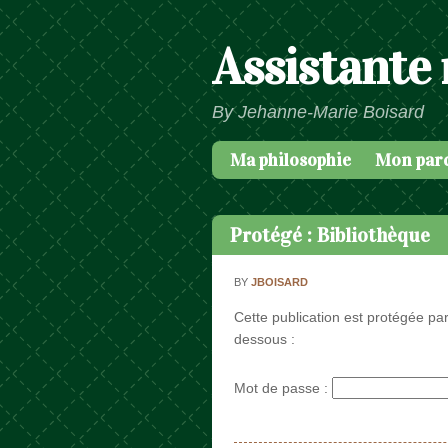
Assistante
By Jehanne-Marie Boisard
Ma philosophie
Mon par
Passer au contenu
Menu
Protégé : Bibliothèque
BY
JBOISARD
Cette publication est protégée par
dessous :
Mot de passe :