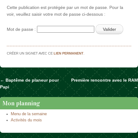
Cette publication est protégée par un mot de passe. Pour la
voir, veuillez saisir votre mot de passe ci-dessous :
Mot de passe :
CRÉER UN SIGNET AVEC CE
LIEN PERMANENT
.
←
Baptême de planeur pour
Première rencontre avec le RAM
Naviguer dans les articles
Papi
→
Mon planning
Menu de la semaine
Activités du mois