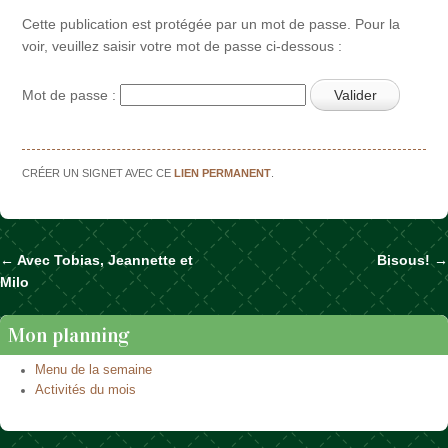
Cette publication est protégée par un mot de passe. Pour la
voir, veuillez saisir votre mot de passe ci-dessous :
Mot de passe :
CRÉER UN SIGNET AVEC CE
LIEN PERMANENT
.
←
Avec Tobias, Jeannette et
Bisous!
→
Naviguer dans les articles
Milo
Mon planning
Menu de la semaine
Activités du mois