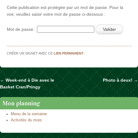
Cette publication est protégée par un mot de passe. Pour la
voir, veuillez saisir votre mot de passe ci-dessous :
Mot de passe :
CRÉER UN SIGNET AVEC CE
LIEN PERMANENT
.
←
Week-end à Die avec le
Photo à deux!
→
Naviguer dans les articles
Basket Cran/Pringy
Mon planning
Menu de la semaine
Activités du mois