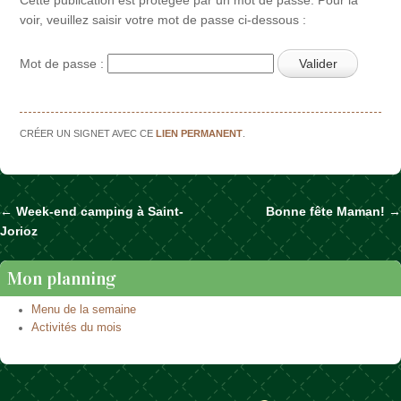
voir, veuillez saisir votre mot de passe ci-dessous :
Mot de passe :
CRÉER UN SIGNET AVEC CE
LIEN PERMANENT
.
←
Week-end camping à Saint-
Bonne fête Maman!
→
Naviguer dans les articles
Jorioz
Mon planning
Menu de la semaine
Activités du mois