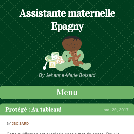
Assistante maternelle
Epagny
By Jehanne-Marie Boisard
Menu
Passer au contenu
Protégé : Au tableau!
mai 29, 2017
BY
JBOISARD
Cette publication est protégée par un mot de passe. Pour la