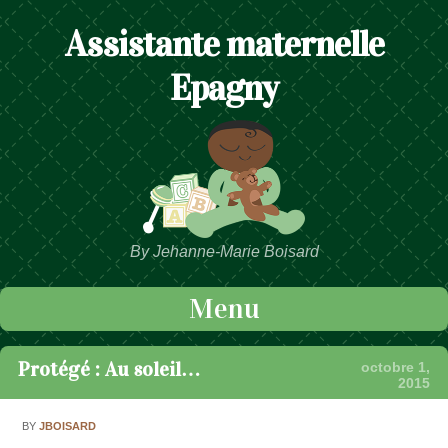
Assistante maternelle
Epagny
By Jehanne-Marie Boisard
Menu
Passer au contenu
Protégé : Au soleil…
octobre 1,
2015
BY
JBOISARD